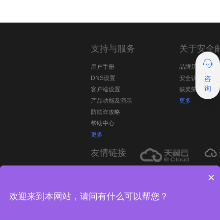
支持与服务
关于安全
用户手册
品牌历程
DNS设置
安全认证
咨
询
客户端设置
获奖荣誉
产品功能及演示
更多
防欺诈攻略
帮助中心
更多
友情链接
本站关键词： 企业邮箱、企业邮箱申请、中国
×
箱注册、外贸版企业邮箱
欢迎来到本网站，请问有什么可以帮您？
关于我们
企业邮箱
上海冠融网络科技有限