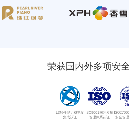
荣获国内外多项安
L3软件能力成熟度
ISO9001国际质量
ISO270
集成认证
管理体系认证
安全管理