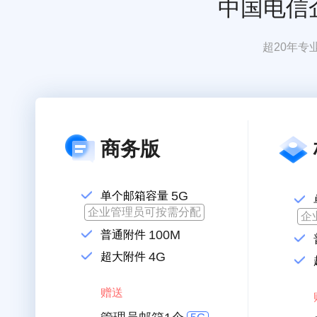
中国电信
超20年专
商务版
5G
单个邮箱容量
企业管理员可按需分配
企
100M
普通附件
4G
超大附件
赠送